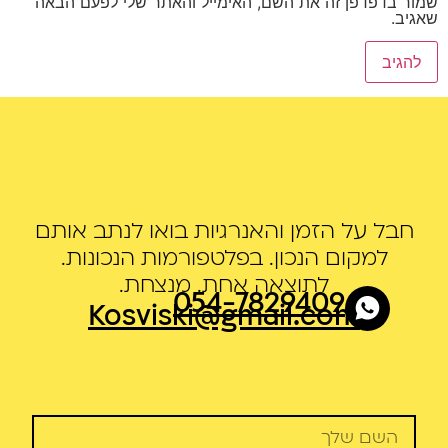
שמור בדפדפן זה את השם, האימייל והאתר שלי לפעם הבאה
שאגיב.
חבל על הזמן והאנרגיות בואו לנתב אותם
למקום הנכון. בפלטפורמות הנכונות.
לתוצאה אחת. מנצחת.
054-7829409
Kosviski@gmail.com