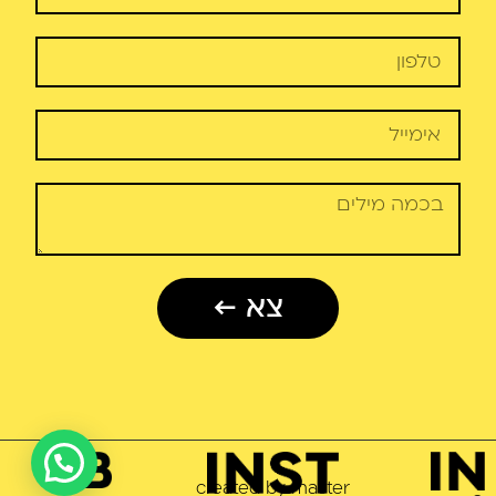
צא ←
2023
created by master