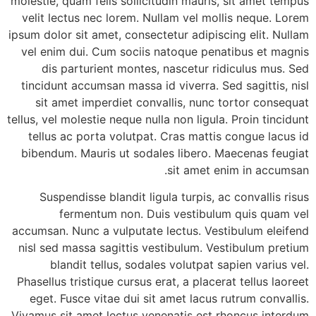
molestie, quam felis sollicitudin mauris, sit amet tempus
velit lectus nec lorem. Nullam vel mollis neque. Lorem
ipsum dolor sit amet, consectetur adipiscing elit. Nullam
vel enim dui. Cum sociis natoque penatibus et magnis
dis parturient montes, nascetur ridiculus mus. Sed
tincidunt accumsan massa id viverra. Sed sagittis, nisl
sit amet imperdiet convallis, nunc tortor consequat
tellus, vel molestie neque nulla non ligula. Proin tincidunt
tellus ac porta volutpat. Cras mattis congue lacus id
bibendum. Mauris ut sodales libero. Maecenas feugiat
sit amet enim in accumsan.
Suspendisse blandit ligula turpis, ac convallis risus
fermentum non. Duis vestibulum quis quam vel
accumsan. Nunc a vulputate lectus. Vestibulum eleifend
nisl sed massa sagittis vestibulum. Vestibulum pretium
blandit tellus, sodales volutpat sapien varius vel.
Phasellus tristique cursus erat, a placerat tellus laoreet
eget. Fusce vitae dui sit amet lacus rutrum convallis.
Vivamus sit amet lectus venenatis est rhoncus interdum