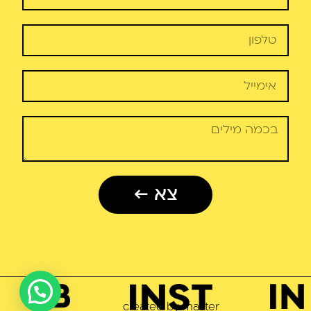
צא ←
2023
created by master